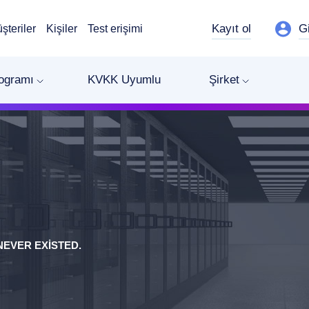
Kayıt ol
G
şteriler
Kişiler
Test erişimi
rogramı
KVKK Uyumlu
Şirket
EVER EXISTED.