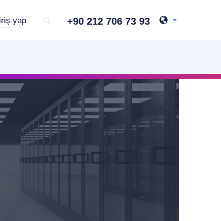
+90 212 706 73 93
iriş yap