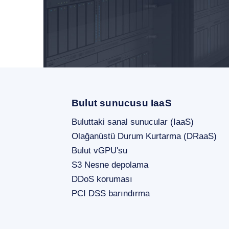
Bulut sunucusu IaaS
Buluttaki sanal sunucular (IaaS)
Olağanüstü Durum Kurtarma (DRaaS)
Bulut vGPU'su
S3 Nesne depolama
DDoS koruması
PCI DSS barındırma