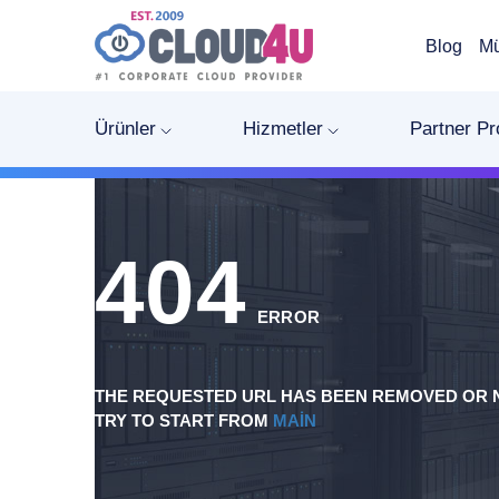
Blog
Mü
Ürünler
Hizmetler
Partner P
404
ERROR
THE REQUESTED URL HAS BEEN REMOVED OR N
TRY TO START FROM
MAIN