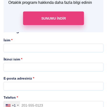
Ortaklık programı hakkında daha fazla bilgi edinin
SUNUMU INDIR
İstek gönder
İsim
*
İkinci isim
*
E-posta adresiniz
*
Telefon
*
+1