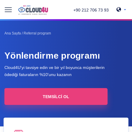
+90 212 706 73 93
Ana Sayfa
/
Referral program
Yönlendirme programı
Cloud4U'yi tavsiye edin ve bir yıl boyunca müşterilerin
ödediği faturaların %10'unu kazanın
TEMSILCI OL