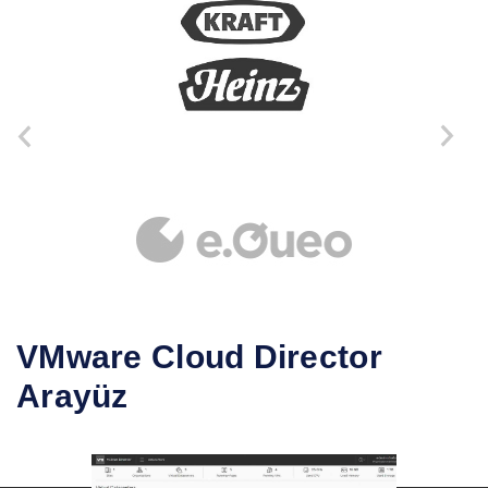
prev
next
VMware Cloud Director
Arayüz