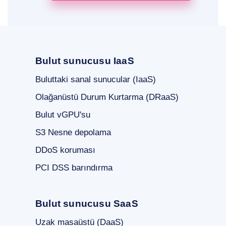
Bulut sunucusu IaaS
Buluttaki sanal sunucular (IaaS)
Olağanüstü Durum Kurtarma (DRaaS)
Bulut vGPU'su
S3 Nesne depolama
DDoS koruması
PCI DSS barındırma
Bulut sunucusu SaaS
Uzak masaüstü (DaaS)