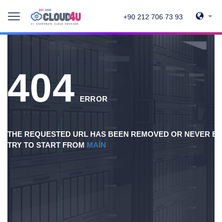
+90 212 706 73 93
404
ERROR
THE REQUESTED URL HAS BEEN REMOVED OR NEVER EX
TRY TO START FROM
MAIN