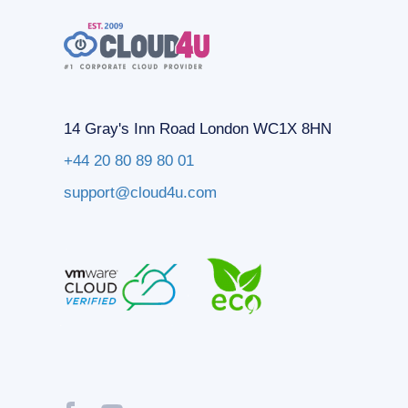
14 Gray's Inn Road London WC1X 8HN
+44 20 80 89 80 01
support@cloud4u.com