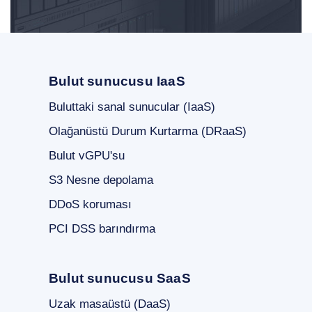
Bulut sunucusu IaaS
Buluttaki sanal sunucular (IaaS)
Olağanüstü Durum Kurtarma (DRaaS)
Bulut vGPU'su
S3 Nesne depolama
DDoS koruması
PCI DSS barındırma
Bulut sunucusu SaaS
Uzak masaüstü (DaaS)