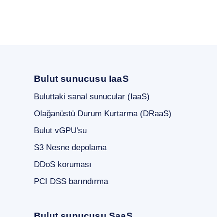
Bulut sunucusu IaaS
Buluttaki sanal sunucular (IaaS)
Olağanüstü Durum Kurtarma (DRaaS)
Bulut vGPU'su
S3 Nesne depolama
DDoS koruması
PCI DSS barındırma
Bulut sunucusu SaaS