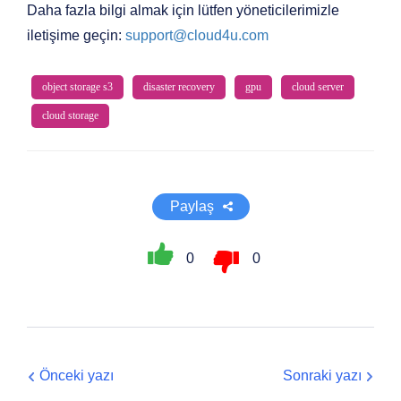
Daha fazla bilgi almak için lütfen yöneticilerimizle
iletişime geçin:
support@cloud4u.com
object storage s3
disaster recovery
gpu
cloud server
cloud storage
Paylaş
0
0
Önceki yazı
Sonraki yazı