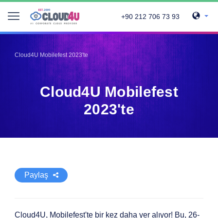
+90 212 706 73 93
Telegram
Telegram
Pinterest
Pinterest
Cloud4U Mobilefest 2023'te
Twitter
Twitter
LinkedIn
LinkedIn
Cloud4U Mobilefest
Facebook
Facebook
Vkontakte
Vkontakte
2023'te
Paylaş
Cloud4U, Mobilefest'te bir kez daha yer alıyor! Bu, 26-