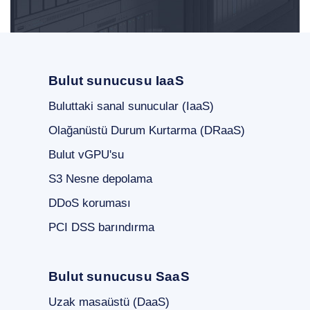
Bulut sunucusu IaaS
Buluttaki sanal sunucular (IaaS)
Olağanüstü Durum Kurtarma (DRaaS)
Bulut vGPU'su
S3 Nesne depolama
DDoS koruması
PCI DSS barındırma
Bulut sunucusu SaaS
Uzak masaüstü (DaaS)