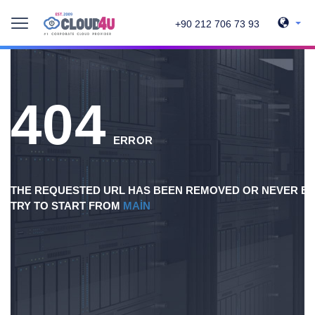
+90 212 706 73 93
404
ERROR
THE REQUESTED URL HAS BEEN REMOVED OR NEVER EX
TRY TO START FROM
MAIN